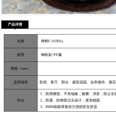
产品详情
名称
禅椅F-A1901a
材质
钢框架+PE藤
规格（mm）
适用场所
卧室、客厅、阳台、庭院花园、会所接待、酒店客
1、防滑脚垫、不伤地板，耐磨、消音，防止生
特点
2、防腐、防锈双沉头设计，更加稳固
3、8MM加粗弹簧张力强劲安全舒适