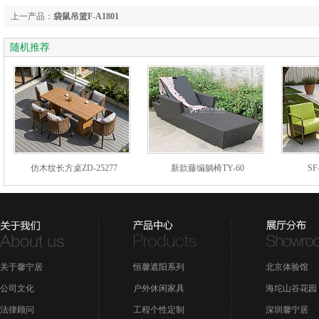
上一产品：
袋鼠吊篮F-A1801
随机推荐
仿木纹长方桌ZD-25277
新款藤编躺椅TY-60
SF
关于馨宁居
恒馨遮阳系列
北京体验馆
公司文化
户外休闲家具
海坨山谷花园
法律顾问
工程个性定制
深圳馨宁居