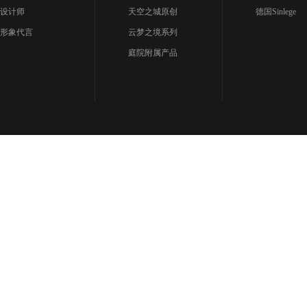
设计师
天空之城原创
德国Sinlege
形象代言
云梦之境系列
庭院附属产品