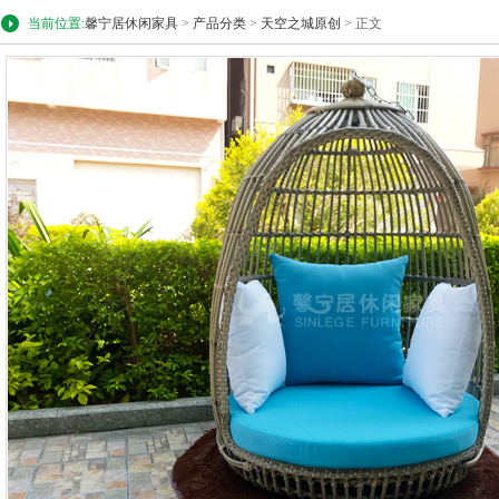
当前位置:
馨宁居休闲家具
>
产品分类
>
天空之城原创
> 正文