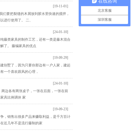
在线咨询
[19-11-01]
北京客服
先我们要把裂缝的木屑放到胶水里快速的搅拌，
深圳客服
以进行使用了。 二、
[24-01-10]
是纯藤类家具的制作工艺，还有一类是藤木混合
解了。 藤编家具的优点
[19-09-29]
是建别墅了，因为只要你那边有一户人家，建起
呢有一个喜欢跟风的心理，
[24-01-10]
例：两边各有两张桌子，一张在后面，一张在前
家具比例调休 家
[19-09-23]
竞争，销售出很多产品来赚取利益，是千方百计
。在近几年不是流行藤制的家