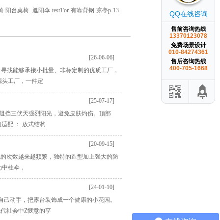
椅
阳台桌椅
遮阳伞
test1'or
有靠背钢
凉亭p-13
QQ在线咨询
售前咨询热线
13370123078
免费场景设计
010-84274361
[26-06-06]
售后咨询热线
400-705-1668
？ 寻找能够承接小批量、非标定制的优质工厂，
源头工厂，一件定
[25-07-17]
，有效阻挡三伏天强烈阳光，避免皮肤灼伤。顶部
适配 ： 放式结构
[20-09-15]
现的次数越来越频繁，独特的造型加上强大的防
为中柱伞，
[24-01-10]
自己动手，把露台装饰成一个健康的小花园。
代社会中Z惬意的享