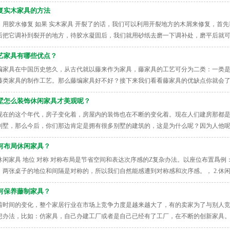
复实木家具的方法
、用胶水修复 如果 实木家具 开裂了的话，我们可以利用开裂地方的木屑来修复，首
后把它调补到裂开的地方，待胶水凝固后，我们就用砂纸去磨一下调补处，磨平后就可
艺家具有哪些优点？
编家具在中国历史悠久，从古代就以藤来作为家具，藤家具的工艺可分为二类：一类
藤类家具的制作工艺。那么藤编家具好不好？接下来我们看看藤家具的优缺点你就会了
墅怎么装饰休闲家具才美观呢？
现在的这个年代，房子变化着，房屋内的装饰也在不断的变化着。现在人们建房那都
别墅，那么今后，你们那边肯定是拥有很多别墅的建筑的，这是为什么呢？因为人他
何布局休闲家具？
. 休闲家具 地位 对称 对称布局是节省空间和表达次序感的Z复杂办法。以座位布置爲
，两张桌子的地位和间隔是对称的，所以我们自然能感遭到对称感和次序感。， 2.休闲
何保养藤制家具？
着时间的变化，整个家居行业在市场上竞争力度是越来越大了，有的卖家为了与别人
想办法，比如：仿家具，自己办建工厂或者是自己已经有了工厂，在不断的创新家具