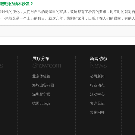
何辨别仿柚木沙发？
着时代的变化，人们对自己的房屋里的家具，装饰都有了极高的要求，时不时的就对
一下来就又是一个上万的数目。就这几年，防制的家具，出现了在人们的眼前，有的
北京体验馆
公司新闻
海坨山谷花园
行业动态
深圳馨宁居
活动中心
德国Sinlege
客户见证
常见问答