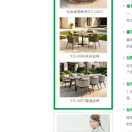
修
铝条椅围树凳XY-25025
一
然
藤
藤
的
YD-26006休闲桌椅
别
在
了
如
1
面
YD-26057藤编桌椅
如
随
的