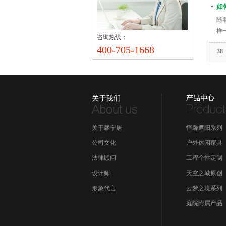
如
随
样
咨询热线：
400-705-1668
38
关于馨宁居
恒馨遮阳系列
公司文化
户外休闲家具
法律顾问
工程个性定制
设计师
天空之城原创
形象代言
云梦之境系列
庭院附属产品