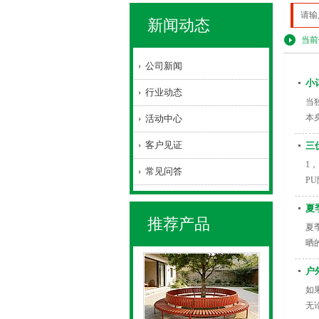
新闻动态
当前
公司新闻
小
行业动态
当
本
活动中心
客户见证
三
1
常见问答
P
夏
推荐产品
夏
晒
户
如
无