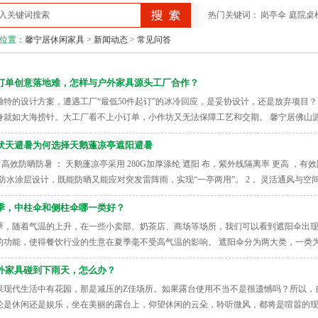
热门关键词：
岗亭伞
庭院桌
位置：
馨宁居休闲家具
>
新闻动态
>
常见问答
订单创意落地难，怎样与户外家具源头工厂合作？
独特的设计方案，遭遇工厂“最低50件起订”的冰冷回应，是妥协设计，还是放弃项目
身就如大海捞针。大工厂看不上小订单，小作坊又无法保障工艺和交期。 馨宁居佛山
伏天避暑为何选择天鹅蓬凉亭遮阳避暑
， 高效防晒防暑 ： 天鹅蓬凉亭采用 280G加厚涤纶 遮阳 布，紫外线隔离率 更高 
U防水涂层设计，既能防晒又能应对突发雷阵雨，实现“一亭两用”。 2， 灵活通风与空间
季，中柱伞和侧柱伞哪一类好？
季，随着气温的上升，在一些小卖部、奶茶店、商场等场所，我们可以看到遮阳伞出
的功能，使得餐饮行业的生意在夏季毫不受高气温的影响。 遮阳伞分为两大类，一类
外家具碰到下雨天，怎么办？
果现代生活中有花园，那是减压的Z佳场所。如果露台使用不当不是很遗憾吗？所以，
论是休闲还是娱乐，坐在美丽的露台上，仰望休闲的云朵，聆听微风，都将是喧嚣的现