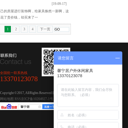
[19-09-17]
自己的房屋进行装饰啊，给家具焕然一新啊，这
人花了贵价钱，却买来了一
1
2
3
4
下一页
请您留言
馨宁居户外休闲家具
全国统一联系热线
13370123078
13370123078
Copyright © 2017, All Rights Reserved
馨宁居休闲家具
网站地图
RSS
京ICP备10204927-1号