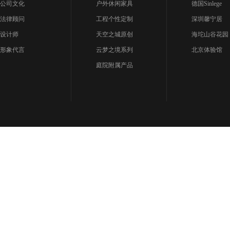
公司文化
户外休闲家具
德国Sinlege
法律顾问
工程个性定制
深圳馨宁居
设计师
天空之城原创
海坨山谷花园
形象代言
云梦之境系列
北京体验馆
庭院附属产品