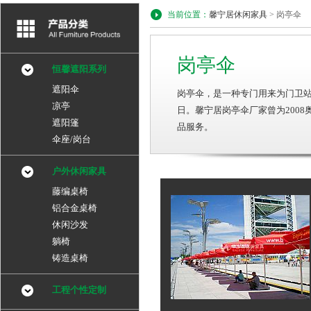
当前位置：
馨宁居休闲家具
> 岗亭伞
岗亭伞
恒馨遮阳系列
遮阳伞
岗亭伞，是一种专门用来为门卫站
凉亭
日。馨宁居岗亭伞厂家曾为200
遮阳篷
品服务。
伞座/岗台
户外休闲家具
藤编桌椅
铝合金桌椅
休闲沙发
躺椅
铸造桌椅
工程个性定制