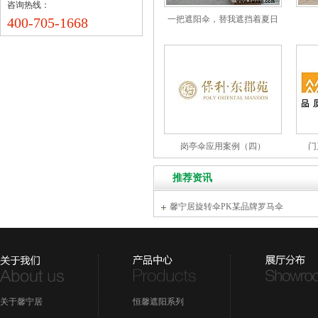
咨询热线：
一把遮阳伞，替我遮挡着夏日
400-705-1668
烈焰
岗亭伞应用案例（四）
门
推荐资讯
馨宁居旋转伞PK某品牌罗马伞
关于馨宁居
恒馨遮阳系列