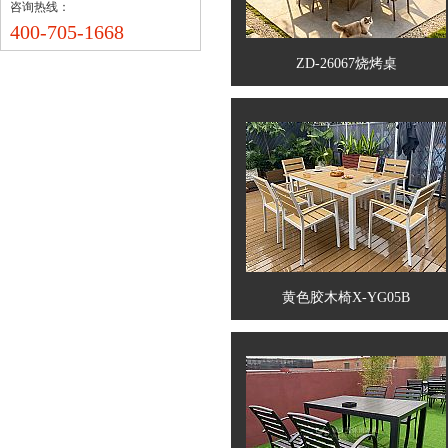
咨询热线：
400-705-1668
ZD-26067烧烤桌
黄色胶木椅X-YG05B