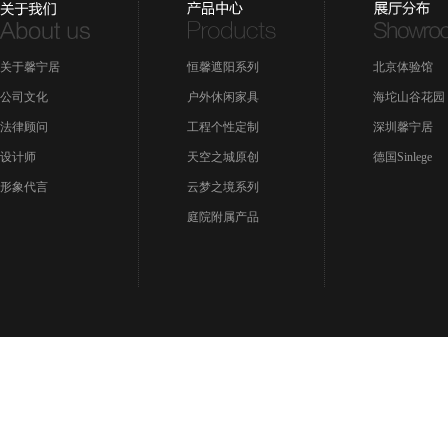
关于馨宁居
恒馨遮阳系列
北京体验馆
公司文化
户外休闲家具
海坨山谷花园
法律顾问
工程个性定制
深圳馨宁居
设计师
天空之城原创
德国Sinlege
形象代言
云梦之境系列
庭院附属产品