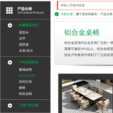
当前位置：
馨宁居休闲家具
>
产品分类
恒馨遮阳系列
铝合金桌椅
遮阳伞
凉亭
铝合金是现代社会应用广泛的一
遮阳篷
重量可减轻50%以上。铝合金密
伞座/岗台
经在户外家具中得到了广泛的应
户外休闲家具
藤编桌椅
铝合金桌椅
休闲沙发
躺椅
铸造桌椅
工程个性定制