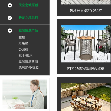
天空之城原创
岩板长方桌ZD-25227
云梦之境系列
庭院附属产品
花箱
垃圾箱
公园椅
秋千/摇床
庭院附属其他
烧烤炉/取暖器
BTY-25050铝网吧台桌椅