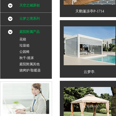
天空之城原创
天鹅篷凉亭P-1714
云梦之境系列
庭院附属产品
花箱
垃圾箱
公园椅
秋千/摇床
庭院附属其他
烧烤炉/取暖器
云梦亭.