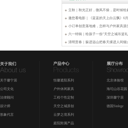
立秋｜秋光正好，微风不燥，是时候给
邀您看电影｜《蓝蓝的天上白云飘》6月
小订单创意落地难，怎样与户外家具源
六一特辑｜给孩子一份“天空之城吊篮礼
清明赏春｜躲进远山把春天揉进人间烟
关于馨宁居
恒馨遮阳系列
北京体验馆
公司文化
户外休闲家具
海坨山谷花园
法律顾问
工程个性定制
深圳馨宁居
设计师
天空之城原创
德国Sinlege
形象代言
云梦之境系列
庭院附属产品