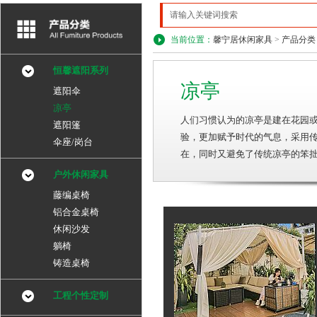
当前位置：
馨宁居休闲家具
>
产品分类
恒馨遮阳系列
凉亭
遮阳伞
凉亭
人们习惯认为的凉亭是建在花园
遮阳篷
验，更加赋予时代的气息，采用
伞座/岗台
在，同时又避免了传统凉亭的笨
户外休闲家具
藤编桌椅
铝合金桌椅
休闲沙发
躺椅
铸造桌椅
工程个性定制