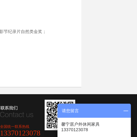
电影节纪录片自然类金奖；
请您留言
馨宁居户外休闲家具
全国统一联系热线
13370123078
13370123078