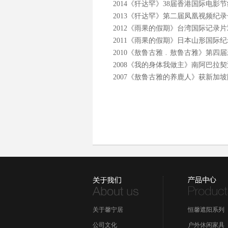
2014《犴达罕》38届香港国际电影节
2013《犴达罕》第二届凤凰视频纪
2012《雨果的假期》台湾国际记录
2011《雨果的假期》日本山形国
2010《敖鲁古雅﹒敖鲁古雅》第
2008《我的身体我做主》南阿巴拉
2007《敖鲁古雅的养鹿人》获新加
关于馨宁居
恒馨遮阳系列
公司文化
户外休闲家具