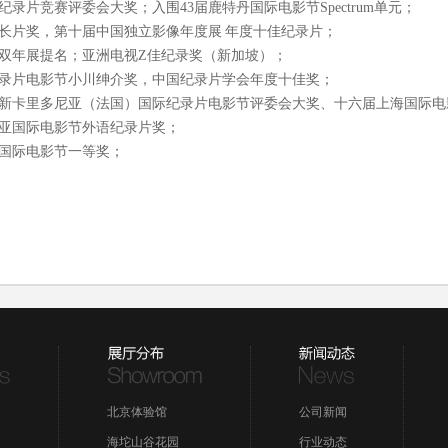
纪录片竞赛评委会大奖；入围43届鹿特丹国际电影节Spectrum单元；
录长片奖，第十届中国独立影像年度展 年度十佳纪录片；
片双年展提名；亚洲电视Z佳纪录奖（新加坡）；
际纪录片电影节小川绅介奖，中国纪录片学会年度十佳奖；
四届新卡里多尼亚（法国）国际纪录片电影节评委会大奖、十六届上海国际
契亚国际电影节外语纪录片奖；
坡国际电影节一等奖；
北京体验馆
公司新闻
海坨山谷花园
行业动态