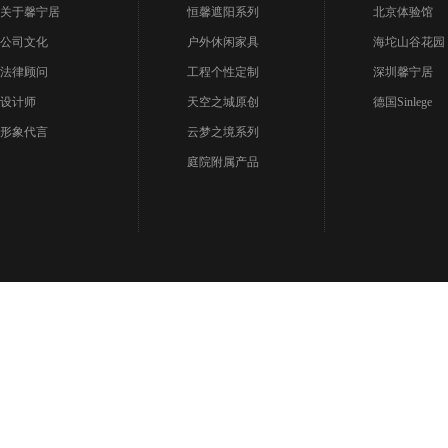
关于馨宁居
恒馨遮阳系列
北京体验馆
公司文化
户外休闲家具
海坨山谷花园
法律顾问
工程个性定制
深圳馨宁居
设计师
天空之城原创
德国Sinlege
形象代言
云梦之境系列
庭院附属产品