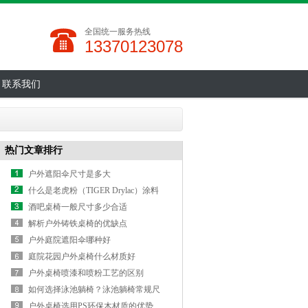
全国统一服务热线
13370123078
联系我们
热门文章排行
户外遮阳伞尺寸是多大
什么是老虎粉（TIGER Drylac）涂料
酒吧桌椅一般尺寸多少合适
解析户外铸铁桌椅的优缺点
户外庭院遮阳伞哪种好
庭院花园户外桌椅什么材质好
户外桌椅喷漆和喷粉工艺的区别
如何选择泳池躺椅？泳池躺椅常规尺
寸
户外桌椅选用PS环保木材质的优势