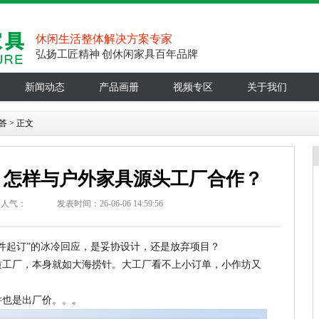
休闲生活整体解决方案专家
弘扬工匠精神 创休闲家具百年品牌
新闻动态
产品画册
视频专区
关于我们
答
> 正文
，怎样与户外家具源头工厂合作？
人气：
发表时间：26-06-06 14:59:56
0件起订”的冰冷回应，是妥协设计，还是放弃项目？
质工厂，本身就如大海捞针。大工厂看不上小订单，小作坊又
件也是出厂价。。。