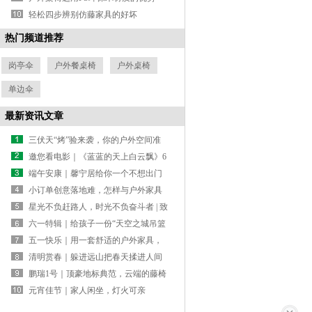
轻松四步辨别仿藤家具的好坏
热门频道推荐
岗亭伞
户外餐桌椅
户外桌椅
单边伞
最新资讯文章
三伏天“烤”验来袭，你的户外空间准
备好了吗？
邀您看电影｜《蓝蓝的天上白云飘》6
月30日全国公映，馨宁居萨纳营地的
端午安康｜馨宁居给你一个不想出门
草原生活首登大银幕
的理由
小订单创意落地难，怎样与户外家具
源头工厂合作？
星光不负赶路人，时光不负奋斗者 | 致
2026届高考生
六一特辑｜给孩子一份“天空之城吊篮
礼物”
五一快乐｜用一套舒适的户外家具，
换一场山花烂漫
清明赏春｜躲进远山把春天揉进人间
烟火里
鹏瑞1号｜顶豪地标典范，云端的藤椅
慢煮时光
元宵佳节｜家人闲坐，灯火可亲