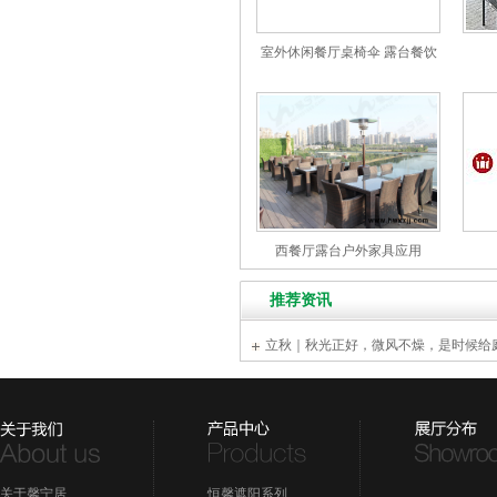
室外休闲餐厅桌椅伞 露台餐饮
桌椅摆放方案
西餐厅露台户外家具应用
推荐资讯
立秋｜秋光正好，微风不燥，是时候给
装”了
关于馨宁居
恒馨遮阳系列