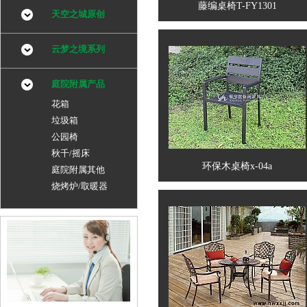
藤编桌椅T-FY1301
天空之城原创
云梦之境系列
庭院附属产品
花箱
垃圾箱
公园椅
秋千/摇床
环保木桌椅x-04a
庭院附属其他
烧烤炉/取暖器