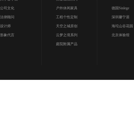
公司文化
户外休闲家具
德国Sinlege
法律顾问
工程个性定制
深圳馨宁居
设计师
天空之城原创
海坨山谷花园
形象代言
云梦之境系列
北京体验馆
庭院附属产品