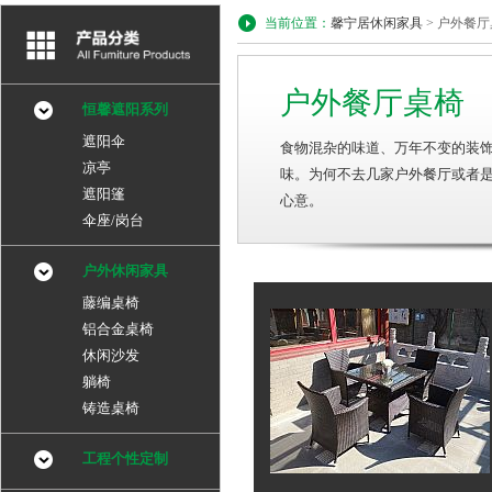
当前位置：
馨宁居休闲家具
> 户外餐
户外餐厅桌椅
恒馨遮阳系列
遮阳伞
食物混杂的味道、万年不变的装饰
凉亭
味。为何不去几家户外餐厅或者
遮阳篷
心意。
伞座/岗台
户外休闲家具
藤编桌椅
铝合金桌椅
休闲沙发
躺椅
铸造桌椅
工程个性定制