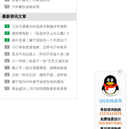
西餐厅露台户外家具应用
户外餐饮桌椅应用
最新资讯文章
三伏天避暑为何选择天鹅蓬凉亭遮阳
避暑
邀您看电影｜《蓝蓝的天上白云飘》6
月30日全国公映，馨宁居萨纳营地的
端午安康｜馨宁居给你一个不想出门
草原生活首登大银幕
的理由
小订单创意落地难，怎样与户外家具
源头工厂合作？
星光不负赶路人，时光不负奋斗者 | 致
2026届高考生
六一特辑｜给孩子一份“天空之城吊篮
礼物”
腊八节｜阳台茶暖粥香，摇椅闲叙团
圆
立秋｜秋光正好，微风不燥，是时候
给庭院换一套“秋装”了
馨宁居2026年春节放假安排的通知
展会盛况｜2025深圳国际家纺家居展
馨宁居双馆齐发
QQ在线咨询
售前咨询热线
13370123078
免费场景设计
010-84274361
售后咨询热线