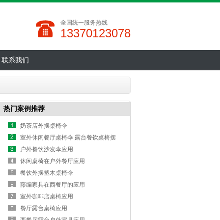
全国统一服务热线
13370123078
联系我们
热门案例推荐
奶茶店外摆桌椅伞
室外休闲餐厅桌椅伞 露台餐饮桌椅摆
放方案
户外餐饮沙发伞应用
休闲桌椅在户外餐厅应用
餐饮外摆塑木桌椅伞
藤编家具在西餐厅的应用
室外咖啡店桌椅应用
餐厅露台桌椅应用