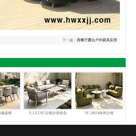
下一篇：
西餐厅露台户外家具应用
7藤编桌椅
X-LX2207云都沙发组合
SF-26034休闲沙发