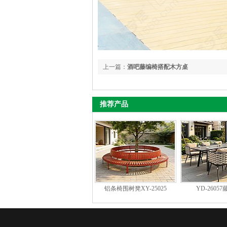
上一篇：
酒吧藤编椅搭配木方桌
推荐产品
铝条椅围树凳XY-25025
YD-2605