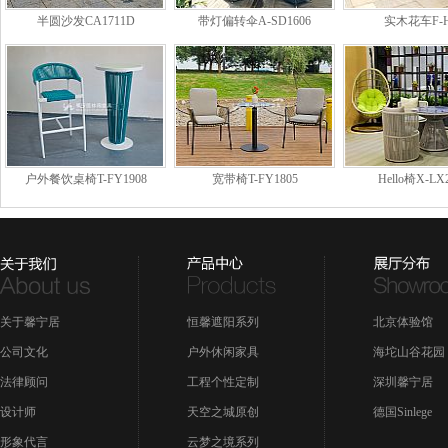
半圆沙发CA1711D
带灯偏转伞A-SD1606
实木花车F-H
户外餐饮桌椅T-FY1908
宽带椅T-FY1805
Hello椅X-LX
关于馨宁居
恒馨遮阳系列
北京体验馆
公司文化
户外休闲家具
海坨山谷花园
法律顾问
工程个性定制
深圳馨宁居
设计师
天空之城原创
德国Sinlege
形象代言
云梦之境系列