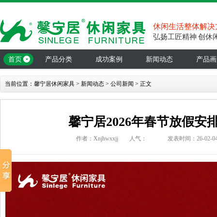
休闲生活整体解决
弘扬工匠精神 创休
首页
产品分类
成功案例
新闻动态
产品画
当前位置：
馨宁居休闲家具
>
新闻动态
>
公司新闻
> 正文
馨宁居2026年春节放假安
作者：Xnjhwxxjj
人气：
发表时间：26-02-04 1