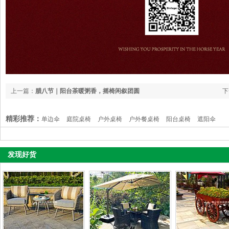
上一篇：
腊八节｜阳台茶暖粥香，摇椅闲叙团圆
下
精彩推荐：
单边伞
庭院桌椅
户外桌椅
户外餐桌椅
阳台桌椅
遮阳伞
发现好货