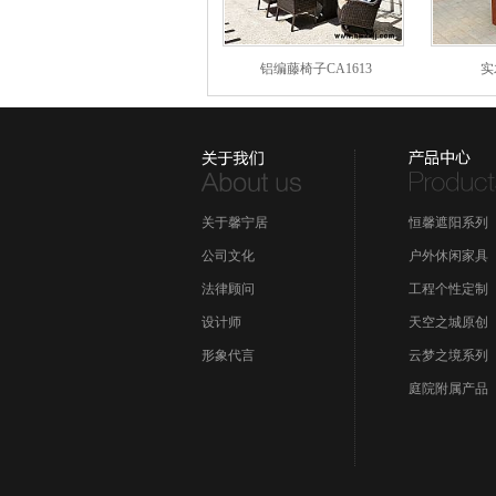
铝编藤椅子CA1613
实
关于馨宁居
恒馨遮阳系列
公司文化
户外休闲家具
法律顾问
工程个性定制
设计师
天空之城原创
形象代言
云梦之境系列
庭院附属产品