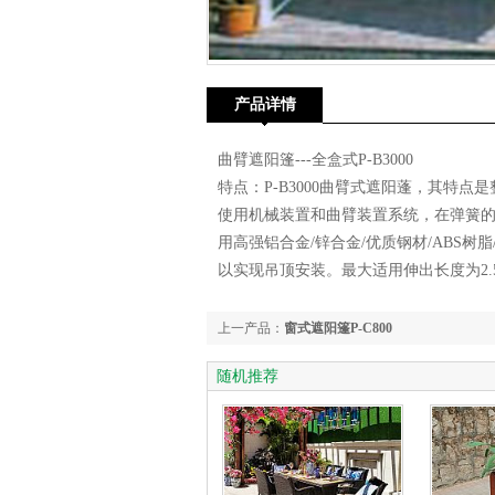
产品详情
曲臂遮阳篷---全盒式P-B3000
特点：P-B3000曲臂式遮阳蓬，其特
使用机械装置和曲臂装置系统，在弹簧
用高强铝合金/锌合金/优质钢材/ABS
以实现吊顶安装。最大适用伸出长度为2.
上一产品：
窗式遮阳篷P-C800
随机推荐