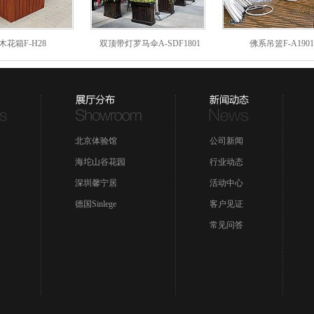
木花箱F-H28
双顶带灯罗马伞A-SDF1801
佛系吊篮F-A1901
北京体验馆
公司新闻
海坨山谷花园
行业动态
深圳馨宁居
活动中心
德国Sinlege
客户见证
常见问答