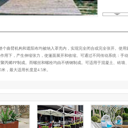
点是整个曲臂机构和遮阳布均被纳入罩壳内，实现完全闭合或完全张开。使用旋
的作用下，产生伸缩张力，使篷面展开和收缩。可通过不同传动系统：手
树脂/聚丙烯PP制成。而螺丝和螺栓均由不锈钢制成。可适用于混凝土、砖
5米，最大适用长度是4.5米。