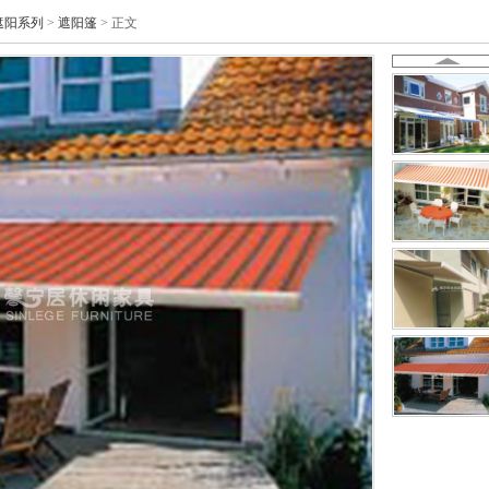
遮阳系列
>
遮阳篷
> 正文