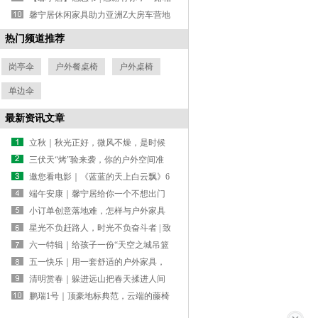
伴！
馨宁居休闲家具助力亚洲Z大房车营地
京北感受度假慢生活
热门频道推荐
岗亭伞
户外餐桌椅
户外桌椅
单边伞
最新资讯文章
立秋｜秋光正好，微风不燥，是时候
给庭院换一套“秋装”了
三伏天“烤”验来袭，你的户外空间准
备好了吗？
邀您看电影｜《蓝蓝的天上白云飘》6
月30日全国公映，馨宁居萨纳营地的
端午安康｜馨宁居给你一个不想出门
草原生活首登大银幕
的理由
小订单创意落地难，怎样与户外家具
源头工厂合作？
星光不负赶路人，时光不负奋斗者 | 致
2026届高考生
六一特辑｜给孩子一份“天空之城吊篮
礼物”
五一快乐｜用一套舒适的户外家具，
换一场山花烂漫
清明赏春｜躲进远山把春天揉进人间
烟火里
鹏瑞1号｜顶豪地标典范，云端的藤椅
慢煮时光