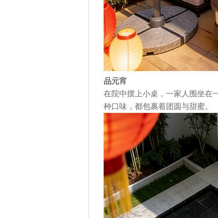
品元宵
在院中摆上小桌，一家人围坐在
种口味，都包裹着团圆与甜蜜。