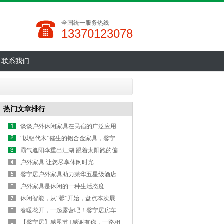
全国统一服务热线
13370123078
联系我们
热门文章排行
谈谈户外休闲家具在民宿的广泛应用
“以铝代木”催生的铝合金家具，馨宁
居走在时尚Z前沿
霸气遮阳伞重出江湖 跟着太阳跑的偏
转伞
户外家具 让您尽享休闲时光
馨宁居户外家具助力莱华五星级酒店
户外家具是休闲的一种生活态度
休闲智能，从“馨”开始，盘点本次展
览会我们带来了哪些黑科技
春暖花开，一起露营吧！馨宁居房车
户外花园全景等你来体验！
【馨宁居】感恩节 | 感谢有你，一路相