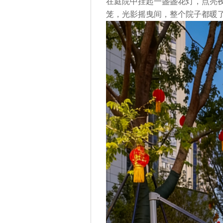
在庭院中挂起一盏盏花灯，点亮
笼，光影摇曳间，整个院子都暖