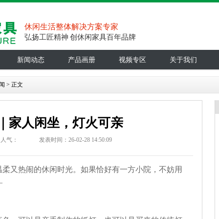
休闲生活整体解决方案专家
弘扬工匠精神 创休闲家具百年品牌
新闻动态
产品画册
视频专区
关于我们
闻
> 正文
｜家人闲坐，灯火可亲
人气：
发表时间：26-02-28 14:50:09
温柔又热闹的休闲时光。如果恰好有一方小院，不妨用
—