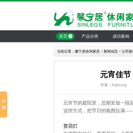
首页
产品分类
成功案例
当前位置：
馨宁居休闲家具
>
新闻动态
>
公司新
元宵佳节
作者：Xnjhwxxjj
元宵节的庭院里，总能安放一段
这些方式，把节日的氛围拉满
—
赏花灯