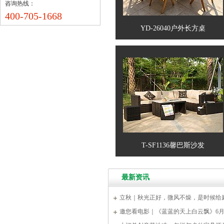
咨询热线：
400-705-1668
YD-26040户外长方桌
T-SF1136馨巴斯沙发
最新资讯
立秋｜秋光正好，微风不燥，是时候给
装”了
邀您看电影｜《蓝蓝的天上白云飘》6月