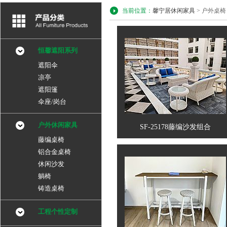
当前位置：
馨宁居休闲家具
> 户外桌椅
恒馨遮阳系列
遮阳伞
凉亭
遮阳篷
伞座/岗台
户外休闲家具
SF-25178藤编沙发组合
藤编桌椅
铝合金桌椅
休闲沙发
躺椅
铸造桌椅
工程个性定制