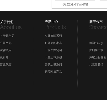
华熙五棵松零屿餐吧
关于馨宁居
恒馨遮阳系列
公司文化
户外休闲家具
德国Sinlege
法律顾问
工程个性定制
深圳馨宁居
设计师
天空之城原创
海坨山谷花园
形象代言
云梦之境系列
北京体验馆
庭院附属产品