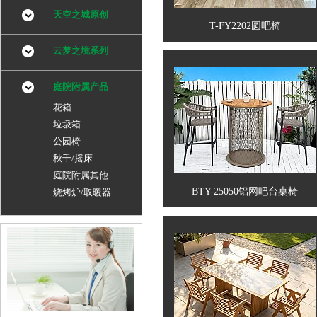
天空之城原创
T-FY2202圆吧椅
云梦之境系列
庭院附属产品
花箱
垃圾箱
公园椅
秋千/摇床
庭院附属其他
BTY-25050铝网吧台桌椅
烧烤炉/取暖器