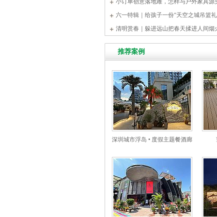
馨宁居萨纳营地的草原生活首登大银幕
小订单创意落地难，怎样与户外家具源
六一特辑｜给孩子一份“天空之城吊篮礼
清明赏春｜躲进远山把春天揉进人间烟
推荐案例
深圳城市浮岛 • 度假主题餐酒廊