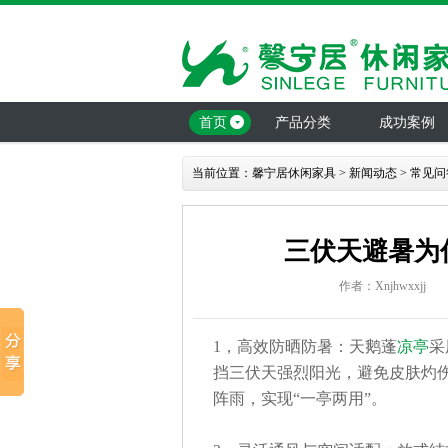
首页
产品分类
成功案例
当前位置：
馨宁居休闲家具
>
新闻动态
>
常见问
三伏天避暑为
作者：Xnjhwxxjj
1，
高效防晒防暑
：
天鹅蓬
凉亭
采
挡三伏天强烈阳光，避免皮肤灼
阵雨，实现“一亭两用”。