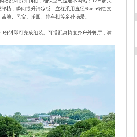
构搭配可拆卸顶棚，确保空气流通不闷热；
1
2
㎡超大
或绿植，瞬间提升清凉感。立柱采用
直径
58mm
钢管支
、营地、民宿、乐园、停车棚
等多种场景。
2
0分钟即可完成组装。可搭配桌椅变身户外餐厅，满
。