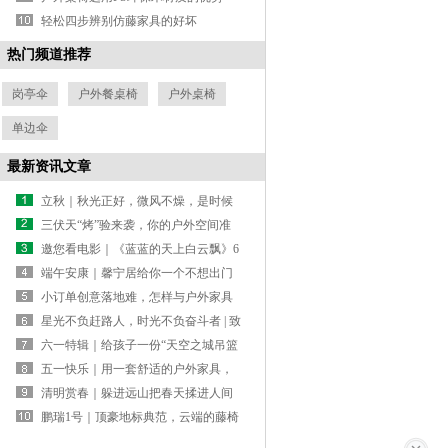
轻松四步辨别仿藤家具的好坏
热门频道推荐
岗亭伞
户外餐桌椅
户外桌椅
单边伞
最新资讯文章
立秋｜秋光正好，微风不燥，是时候
给庭院换一套“秋装”了
三伏天“烤”验来袭，你的户外空间准
备好了吗？
邀您看电影｜《蓝蓝的天上白云飘》6
月30日全国公映，馨宁居萨纳营地的
端午安康｜馨宁居给你一个不想出门
草原生活首登大银幕
的理由
小订单创意落地难，怎样与户外家具
源头工厂合作？
星光不负赶路人，时光不负奋斗者 | 致
2026届高考生
六一特辑｜给孩子一份“天空之城吊篮
礼物”
五一快乐｜用一套舒适的户外家具，
换一场山花烂漫
清明赏春｜躲进远山把春天揉进人间
烟火里
鹏瑞1号｜顶豪地标典范，云端的藤椅
慢煮时光