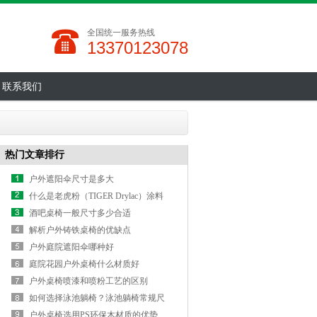
全国统一服务热线
13370123078
联系我们
热门文章排行
户外遮阳伞尺寸是多大
什么是老虎粉（TIGER Drylac）涂料
酒吧桌椅一般尺寸多少合适
解析户外铸铁桌椅的优缺点
户外庭院遮阳伞哪种好
庭院花园户外桌椅什么材质好
户外桌椅喷漆和喷粉工艺的区别
如何选择泳池躺椅？泳池躺椅常规尺
寸
户外桌椅选用PS环保木材质的优势