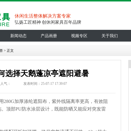
休闲生活整体解决方案专家
弘扬工匠精神 创休闲家具百年品牌
新闻动态
产品画册
视频专区
关于我们
答
> 正文
何选择天鹅蓬凉亭遮阳避暑
人气：
发表时间：25-07-17 17:39:07
用
280G加厚涤纶
遮阳
布，紫外线隔离率
更高
，有效阻
伤。顶部
PU防水涂层设计，既能防晒又能应对突发雷