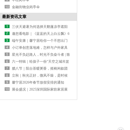
中柱岗亭伞
金融街物业岗亭伞
最新资讯文章
三伏天避暑为何选择天鹅蓬凉亭遮阳
避暑
邀您看电影｜《蓝蓝的天上白云飘》6
月30日全国公映，馨宁居萨纳营地的
端午安康｜馨宁居给你一个不想出门
草原生活首登大银幕
的理由
小订单创意落地难，怎样与户外家具
源头工厂合作？
星光不负赶路人，时光不负奋斗者 | 致
2026届高考生
六一特辑｜给孩子一份“天空之城吊篮
礼物”
腊八节｜阳台茶暖粥香，摇椅闲叙团
圆
立秋｜秋光正好，微风不燥，是时候
给庭院换一套“秋装”了
馨宁居2026年春节放假安排的通知
展会盛况｜2025深圳国际家纺家居展
馨宁居双馆齐发