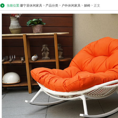
当前位置:
馨宁居休闲家具
>
产品分类
>
户外休闲家具
>
躺椅
> 正文