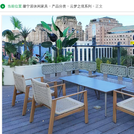
当前位置:
馨宁居休闲家具
>
产品分类
>
云梦之境系列
> 正文