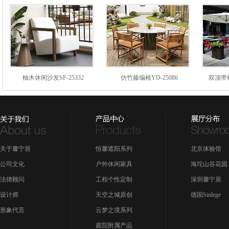
柚木休闲沙发SF-25332
仿竹藤编椅YD-25086
双顶带灯
关于馨宁居
恒馨遮阳系列
北京体验馆
公司文化
户外休闲家具
海坨山谷花园
法律顾问
工程个性定制
深圳馨宁居
设计师
天空之城原创
德国Sinlege
形象代言
云梦之境系列
庭院附属产品