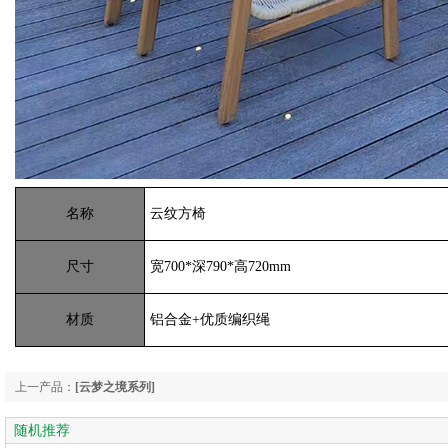
名称
云纹方椅
尺寸
宽700*深790*高720mm
材质
铝合金+优质编织绳
上一产品：
[云梦之境系列]
随机推荐