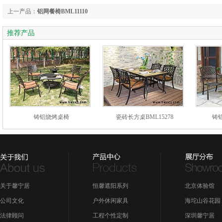
上一产品：
铝网餐椅BML11110
推荐产品
铸铝烧烤桌椅
瓷砖长方桌BML15278
铸铝
关于馨宁居
恒馨遮阳系列
北京体验馆
公司文化
户外休闲家具
海坨山谷花园
法律顾问
工程个性定制
深圳馨宁居