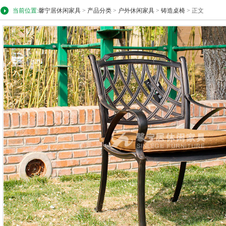
当前位置:
馨宁居休闲家具
>
产品分类
>
户外休闲家具
>
铸造桌椅
> 正文