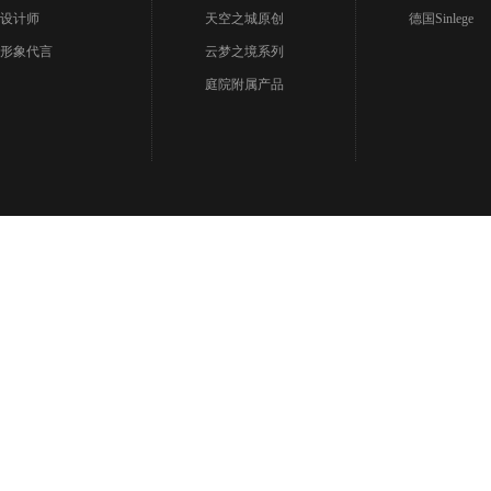
设计师
天空之城原创
德国Sinlege
形象代言
云梦之境系列
庭院附属产品