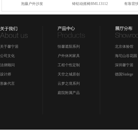
泡藤户外沙发
铸铝动摇椅BML13112
有靠背扶
关于馨宁居
恒馨遮阳系列
北京体验馆
公司文化
户外休闲家具
海坨山谷花园
法律顾问
工程个性定制
深圳馨宁居
设计师
天空之城原创
德国Sinlege
形象代言
云梦之境系列
庭院附属产品