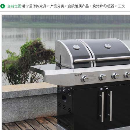
当前位置:
馨宁居休闲家具
>
产品分类
>
庭院附属产品
>
烧烤炉/取暖器
> 正文