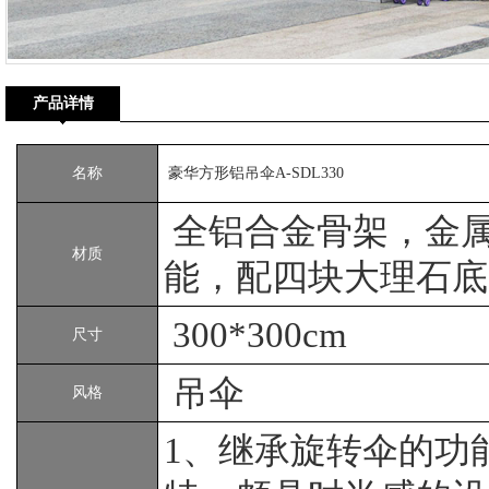
产品详情
名称
豪华方形铝吊伞A-SDL330
全铝合金骨架，金属配
材质
能，配四块大理石底
300*300cm
尺寸
吊伞
风格
1、继承旋转伞的功