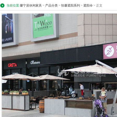
当前位置:
馨宁居休闲家具
>
产品分类
>
恒馨遮阳系列
>
遮阳伞
> 正文