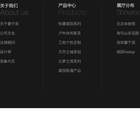
关于馨宁居
恒馨遮阳系列
北京体验馆
公司文化
户外休闲家具
海坨山谷花园
法律顾问
工程个性定制
深圳馨宁居
设计师
天空之城原创
德国Sinlege
形象代言
云梦之境系列
庭院附属产品