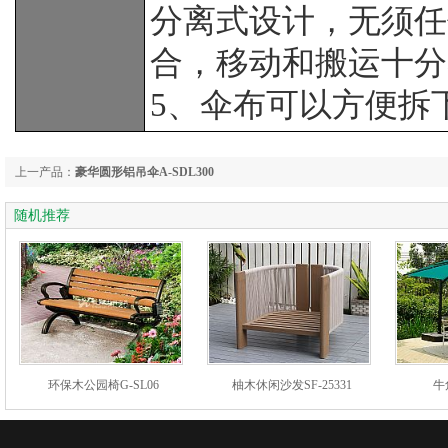
分离式设计，无须任
合，移动和搬运十分
5、伞布可以方便拆
上一产品：
豪华圆形铝吊伞A-SDL300
随机推荐
环保木公园椅G-SL06
柚木休闲沙发SF-25331
牛