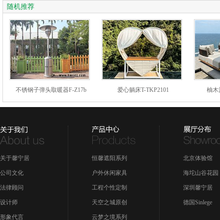
随机推荐
不锈钢子弹头取暖器F-Z17b
爱心躺床T-TKP2101
柚木沙
关于馨宁居
恒馨遮阳系列
北京体验馆
公司文化
户外休闲家具
海坨山谷花园
法律顾问
工程个性定制
深圳馨宁居
设计师
天空之城原创
德国Sinlege
形象代言
云梦之境系列