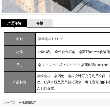
产品详情
布板
名称
藤编桌椅
T-F1105
材质
pe藤编制，全铝合金框架，桌面配8mm钢化玻璃
尺寸
桌120*120*76 椅：57*57*65 桌面玻璃120*120*0
藤编桌椅
一桌四椅，桌椅设计可充分利用空间，
产品特性
收。它具有既坚固又轻巧柔韧，可任意弯曲的特
人们的喜爱。
上一产品：
户外编藤圆床