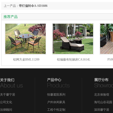
上一产品：
带灯偏转伞A-SD1606
推荐产品
铝网方桌BML11209
铝编藤有轮躺床CA1614L
PS
关于馨宁居
恒馨遮阳系列
北京体验馆
公司文化
户外休闲家具
海坨山谷花园
法律顾问
工程个性定制
深圳馨宁居