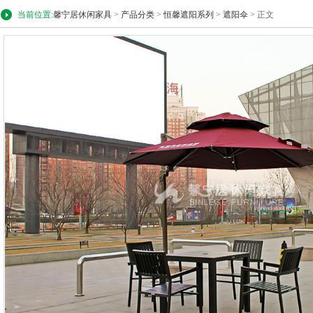
当前位置:
馨宁居休闲家具
>
产品分类
>
恒馨遮阳系列
>
遮阳伞
> 正文