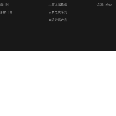
设计师
天空之城原创
德国Sinlege
形象代言
云梦之境系列
庭院附属产品