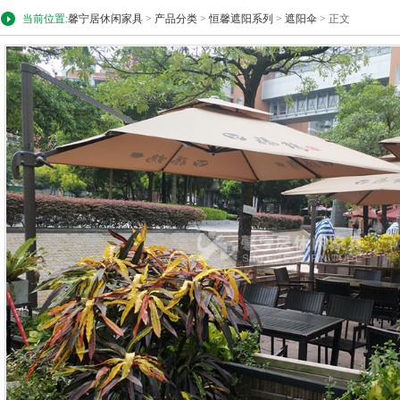
当前位置:
馨宁居休闲家具
>
产品分类
>
恒馨遮阳系列
>
遮阳伞
> 正文