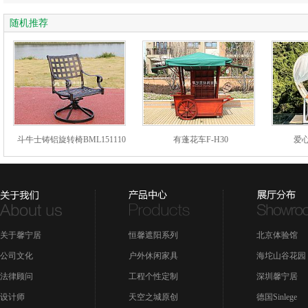
随机推荐
斗牛士铸铝旋转椅BML151110
有蓬花车F-H30
爱心
关于馨宁居
恒馨遮阳系列
北京体验馆
公司文化
户外休闲家具
海坨山谷花园
法律顾问
工程个性定制
深圳馨宁居
设计师
天空之城原创
德国Sinlege