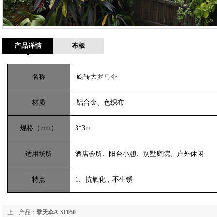
产品详情
布板
名称
旋转大
罗马伞
材质
铝合金、色织布
规格（mm）
3*3m
适用场所
酒店会所、阳台小憩、别墅庭院、户外休闲
特点
1、抗氧化，不生锈
上一产品：
擎天伞A-SF050