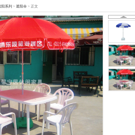
遮阳系列
>
遮阳伞
> 正文