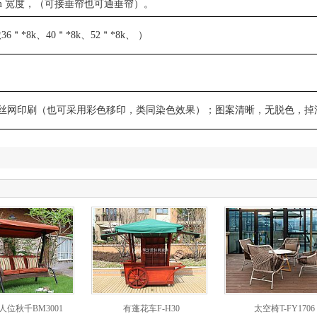
cm 宽度，（可接垂帘也可通垂帘）。
6＂*8k、40＂*8k、52＂*8k、 ）
丝网印刷（也可采用彩色移印，类同染色效果）；图案清晰，无脱色，掉
人位秋千BM3001
有蓬花车F-H30
太空椅T-FY1706