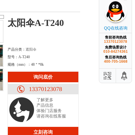
太阳伞A-T240
QQ在线咨询
售前咨询热线
13370123078
免费场景设计
产品分类：
遮阳伞
010-84274361
型号：A-T240
售后咨询热线
400-705-1668
规格（mm）：48＂*8k
询问底价
13370123078
了解更多
产品信息
体验门店服务
请咨询在线客服
立刻咨询