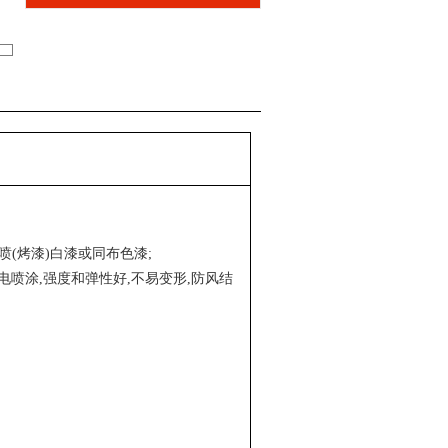
电喷(烤漆)白漆或同布色漆;
白色静电喷涂,强度和弹性好,不易变形,防风结