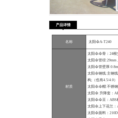
产品详情
名称
太阳伞A-T240
太阳伞伞骨：24
太阳伞管径:29mm
太阳伞管壁厚:0.8
太阳伞钢线:主钢线直
构;（也有4.5/4.0）
材质
太阳伞伞帽:不锈钢
太阳伞 升降套：A
太阳伞伞豆：ABS
太阳伞上下花兰：
太阳伞面料：210