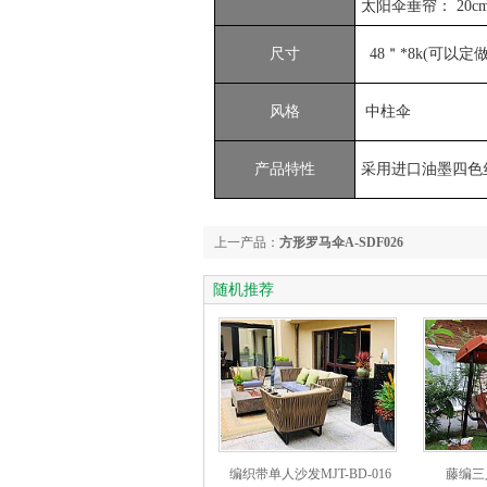
太阳伞垂帘： 20
尺寸
48＂*8k(可以定做3
风格
中柱伞
产品特性
采用进口油墨四色
上一产品：
方形罗马伞A-SDF026
随机推荐
编织带单人沙发MJT-BD-016
藤编三