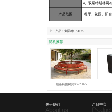
4、双层特斯林网
产品范围
餐厅、花园、阳台
上一产品：
太阳椅CA1175
随机推荐
铝条椅围树凳XY-25025