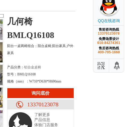
几何椅
QQ在线咨询
售前咨询热线
BMLQ16108
13370123078
免费场景设计
010-84274361
阳台一桌两椅组合；阳台桌椅;阳台家具;户外
售后咨询热线
400-705-1668
家具
产品分类：
铝合金桌椅
型号：BMLQ16108
规格（mm）：W710*D630*H690mm
询问底价
13370123078
了解更多
产品信息
体验门店服务