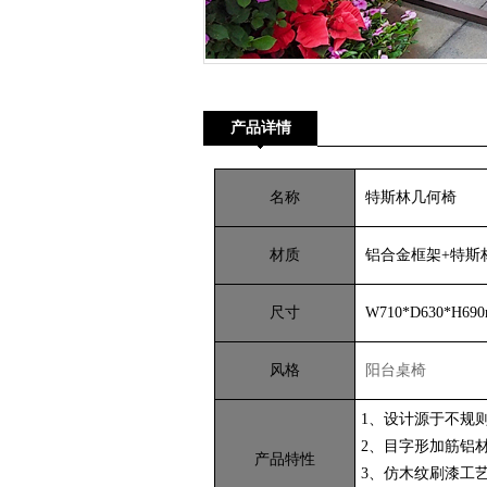
产品详情
名称
特斯林几何椅
材质
铝合金框架+特斯
尺寸
W710*D630*H69
风格
阳台桌椅
1、设计源于不规
2、目字形加筋铝材
产品特性
3、仿木纹刷漆工