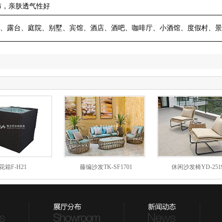
布，亲肤透气性好
、露台、庭院、别墅、宾馆、酒店、酒吧、咖啡厅、小酒馆、度假村、景
花箱F-H21
藤编沙发TK-SF1701
休闲沙发椅YD-251