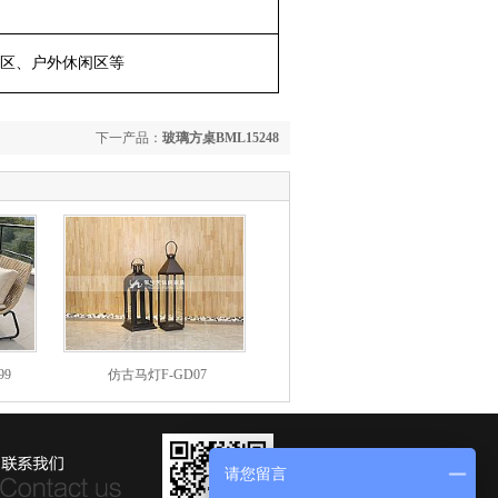
区、户外休闲区等
下一产品：
玻璃方桌BML15248
99
仿古马灯F-GD07
请您留言