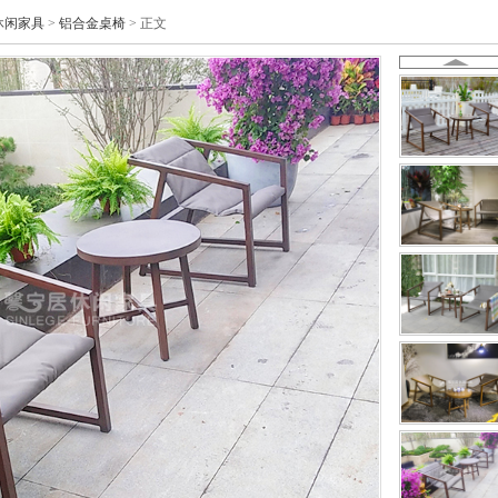
休闲家具
>
铝合金桌椅
> 正文