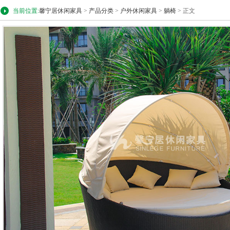
当前位置:
馨宁居休闲家具
>
产品分类
>
户外休闲家具
>
躺椅
> 正文