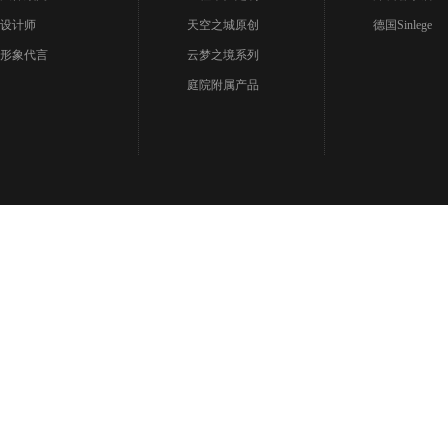
设计师
天空之城原创
德国Sinlege
形象代言
云梦之境系列
庭院附属产品