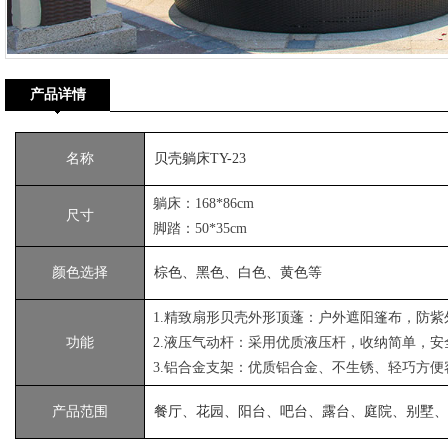
产品详情
名称
贝壳躺床TY-23
躺床：168*86cm
尺寸
脚踏：50*35cm
颜色选择
棕色、黑色、白色、黄色等
1.精致扇形贝壳外形顶蓬：户外遮阳篷布，防
功能
2.液压气动杆：采用优质液压杆，收纳简单，
3.铝合金支架：优质铝合金、不生锈、轻巧方便
产品范围
餐厅、花园、阳台、吧台、露台、庭院、别墅、