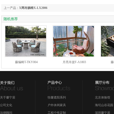
上一产品：
X网布躺椅X-LX2006
随机推荐
藤编椅T-TKY004
月亮吊篮F-A1803
藤
关于馨宁居
恒馨遮阳系列
北京体验馆
公司文化
户外休闲家具
海坨山谷花园
法律顾问
工程个性定制
深圳馨宁居