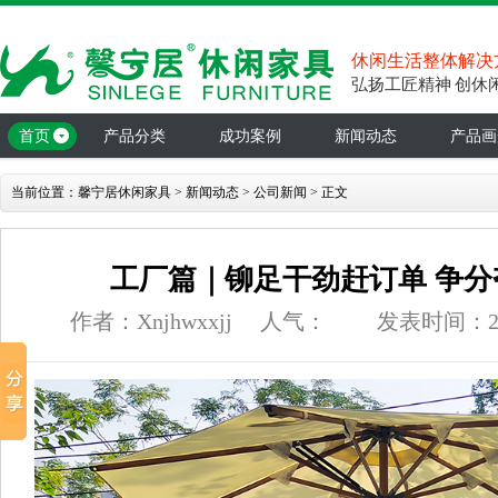
休闲生活整体解决
弘扬工匠精神 创休
首页
产品分类
成功案例
新闻动态
产品画
当前位置：
馨宁居休闲家具
>
新闻动态
>
公司新闻
> 正文
工厂篇｜铆足干劲赶订单 争
作者：Xnjhwxxjj
人气：
发表时间：24-1