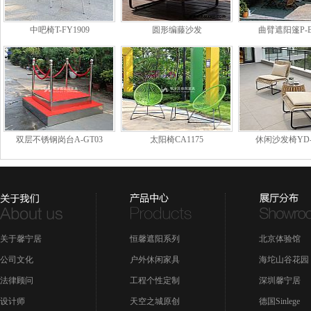
中吧椅T-FY1909
圆形编藤沙发
曲臂遮阳篷P-B
双层不锈钢岗台A-GT03
太阳椅CA1175
休闲沙发椅YD-2
关于馨宁居
恒馨遮阳系列
北京体验馆
公司文化
户外休闲家具
海坨山谷花园
法律顾问
工程个性定制
深圳馨宁居
设计师
天空之城原创
德国Sinlege