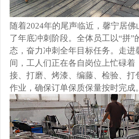
随着
2024年的尾声临近，
馨宁居佛
了年底冲刺阶段。
全体员工
以
“拼
态，奋力冲刺全年目标任务。走进
间，工人
们
正在各自岗位上忙碌着
接
、
打磨
、
烤漆、编藤、检验、
打
作业，确保订单保质保量按时完成