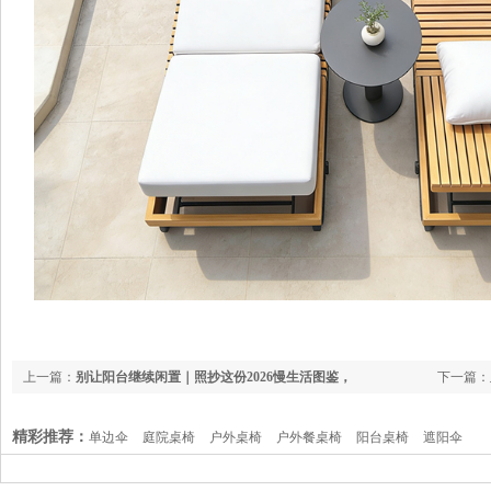
上一篇：
别让阳台继续闲置｜照抄这份2026慢生活图鉴，
下一篇：
轻松变治愈角
精彩推荐：
单边伞
庭院桌椅
户外桌椅
户外餐桌椅
阳台桌椅
遮阳伞