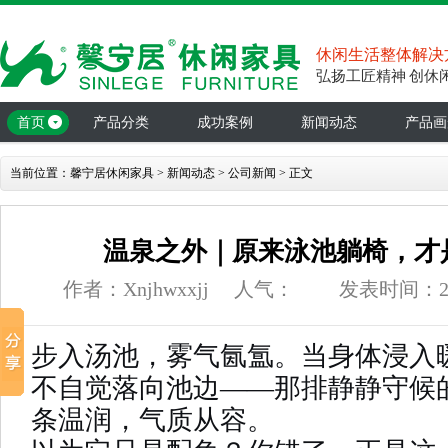
休闲生活整体解决
弘扬工匠精神 创休
首页
产品分类
成功案例
新闻动态
产品画
当前位置：
馨宁居休闲家具
>
新闻动态
>
公司新闻
> 正文
温泉之外｜原来泳池躺椅，才
作者：Xnjhwxxjj
人气：
发表时间：26-0
步入汤池，雾气氤氲。当身体浸入
不自觉落向池边
——那排静静守候
条温润，气质从容。