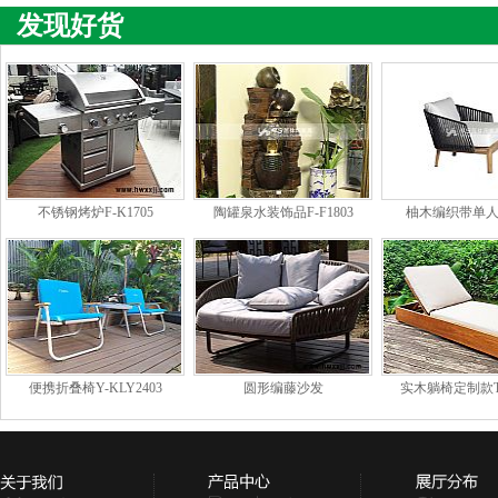
发现好货
不锈钢烤炉F-K1705
陶罐泉水装饰品F-F1803
柚木编织带单人
SJ1707A
便携折叠椅Y-KLY2403
圆形编藤沙发
实木躺椅定制款TY