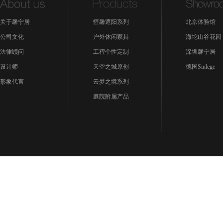
关于馨宁居
恒馨遮阳系列
北京体验馆
公司文化
户外休闲家具
海坨山谷花园
法律顾问
工程个性定制
深圳馨宁居
设计师
天空之城原创
德国Sinlege
形象代言
云梦之境系列
庭院附属产品