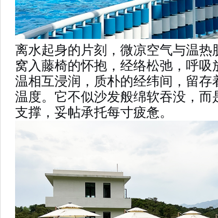
离水起身的片刻，微凉空气与温热
窝
入藤椅的怀抱，经络松弛，呼吸
温相互浸润，质朴的经纬间，留存
温度。它不似沙发般绵软吞没，而
支撑，妥帖承托每寸疲惫。