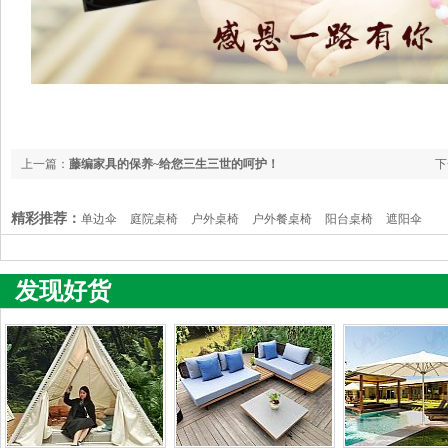
上一篇：
藤编家具的保养~给您三生三世的呵护！
下
精彩推荐：
单边伞
庭院桌椅
户外桌椅
户外餐桌椅
阳台桌椅
遮阳伞
发现好货