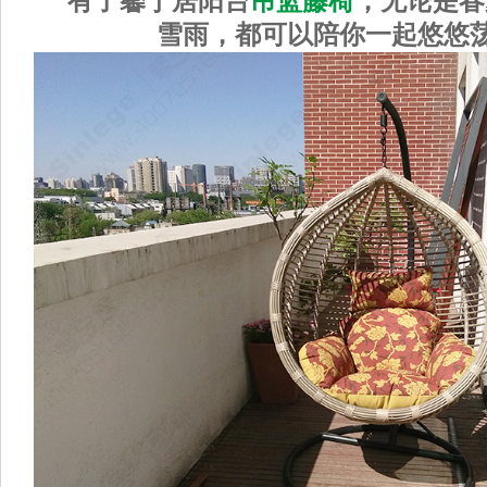
有了馨宁居阳台
吊篮藤椅
，无论是春
雪雨，都可以陪你一起悠悠