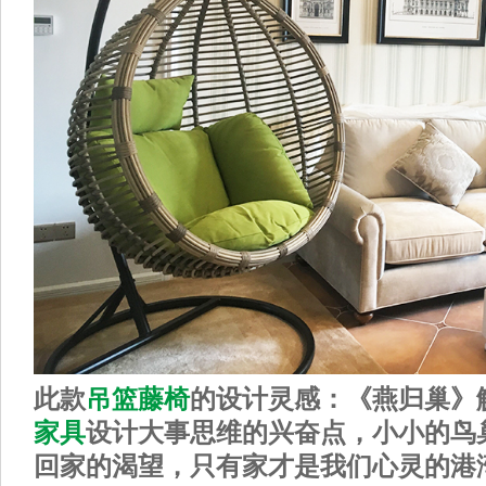
此款
吊篮藤椅
的设计灵感：《燕归巢》
家具
设计大事思维的兴奋点，小小的鸟
回家的渴望，只有家才是我们心灵的港