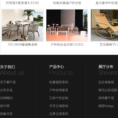
犴部落X锥形蓬X-P2102
仿柚木藤编户外沙发
超大豪华中柱遮
SL1713C
YD-26030藤编餐桌椅
户外铝合金沙发CA1612
艾乐躺椅TY-2
关于馨宁居
恒馨遮阳系列
北京体验馆
公司文化
户外休闲家具
海坨山谷花园
法律顾问
工程个性定制
深圳馨宁居
设计师
天空之城原创
德国Sinlege
形象代言
云梦之境系列