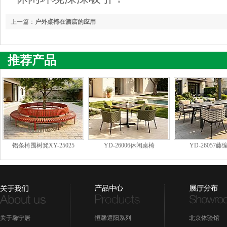
上一篇：
户外桌椅在酒店的应用
推荐产品
铝条椅围树凳XY-25025
YD-26006休闲桌椅
YD-26057
关于馨宁居
恒馨遮阳系列
北京体验馆