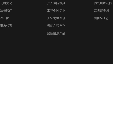
公司文化
户外休闲家具
海坨山谷花园
法律顾问
工程个性定制
深圳馨宁居
设计师
天空之城原创
德国Sinlege
形象代言
云梦之境系列
庭院附属产品