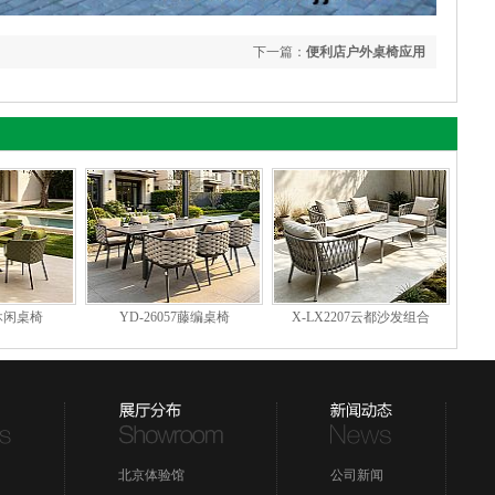
下一篇：
便利店户外桌椅应用
6休闲桌椅
YD-26057藤编桌椅
X-LX2207云都沙发组合
北京体验馆
公司新闻