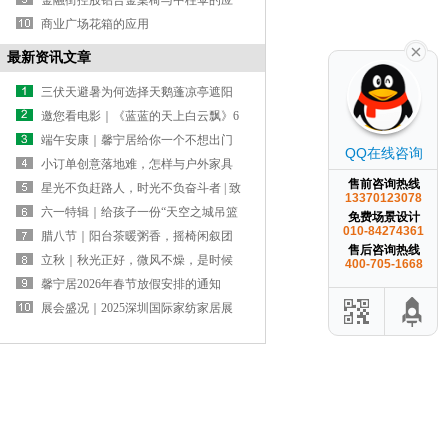
金融街控股铝合金桌椅与中柱伞的应
用
商业广场花箱的应用
最新资讯文章
三伏天避暑为何选择天鹅蓬凉亭遮阳
避暑
邀您看电影｜《蓝蓝的天上白云飘》6
月30日全国公映，馨宁居萨纳营地的
端午安康｜馨宁居给你一个不想出门
QQ在线咨询
草原生活首登大银幕
的理由
小订单创意落地难，怎样与户外家具
售前咨询热线
源头工厂合作？
星光不负赶路人，时光不负奋斗者 | 致
13370123078
2026届高考生
六一特辑｜给孩子一份“天空之城吊篮
免费场景设计
010-84274361
礼物”
腊八节｜阳台茶暖粥香，摇椅闲叙团
售后咨询热线
圆
立秋｜秋光正好，微风不燥，是时候
400-705-1668
给庭院换一套“秋装”了
馨宁居2026年春节放假安排的通知
展会盛况｜2025深圳国际家纺家居展
馨宁居双馆齐发