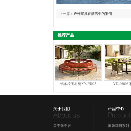
上一篇：
户外家具在酒店中的案例
推荐产品
铝条椅围树凳XY-25025
YD-2600
关于馨宁居
恒馨遮阳系列