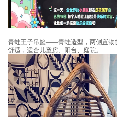
青蛙王子吊篮
——青蛙造型，两侧置物
舒适，适合儿童房、阳台、庭院。