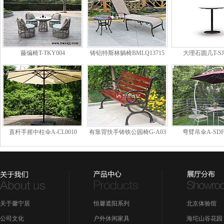
藤编椅T-TKY004
铸铝特斯林躺椅BMLQ13715
大理石圆几T-SJ
直杆手摇中柱伞A-CL0010
有靠背扶手铸铁公园椅G-A03
弯臂吊伞A-SDF
关于馨宁居
恒馨遮阳系列
北京体验馆
公司文化
户外休闲家具
海坨山谷花园