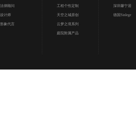
法律顾问
工程个性定制
深圳馨宁居
设计师
天空之城原创
德国Sinlege
形象代言
云梦之境系列
庭院附属产品