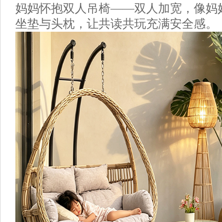
妈妈怀抱双人吊椅
——双人加宽，像妈
坐垫与头枕，让共读共玩充满安全感。