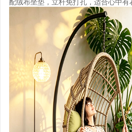
配绒布坐垫，立杆免打孔，适合心中有