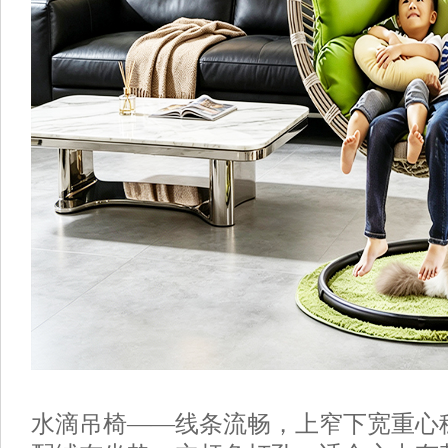
水滴吊椅
——线条流畅，上窄下宽重心