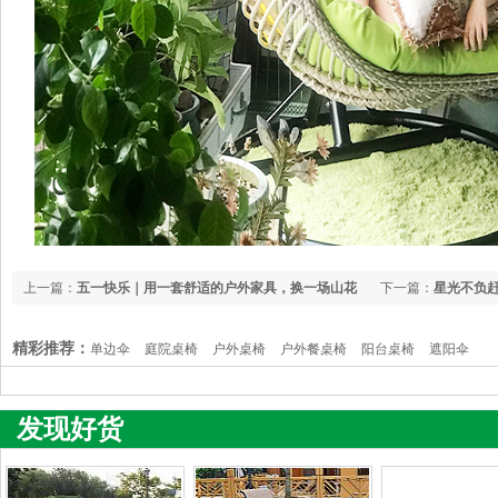
上一篇：
五一快乐｜用一套舒适的户外家具，换一场山花
下一篇：
星光不负赶
烂漫
精彩推荐：
单边伞
庭院桌椅
户外桌椅
户外餐桌椅
阳台桌椅
遮阳伞
发现好货