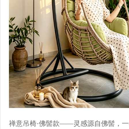
禅意吊椅
·佛髻款——灵感源自佛髻，