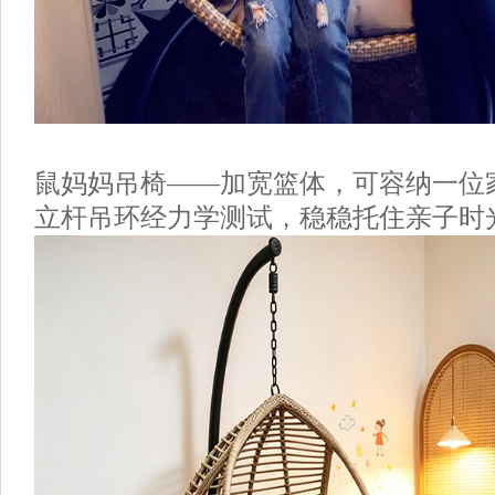
鼠妈妈吊椅
——加宽篮体，可容纳一位
立杆吊环经力学测试，稳稳托住亲子时