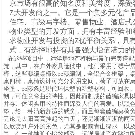
京市场有很高的知名度和美誉度，深受
Z大开发商之一。它是一个集多元化产
住宅、高级写字楼、零售物业、酒店式
物业类型的开发方面，拥有丰富经验和
求物业开发与投资的Z优平衡关系，具
式，有选择地持有具备强大增值潜力的
在这些项目中，远洋房地产将物与景的完美搭配
觉，其中，在户外家具选购中，他们采用了馨宁居的
椅，这些藤编桌椅以pe藤编制，全铝合金框架，桌
桌四椅，桌椅设计可充分利用空间，椅子可放在
坐垫，pe藤条是现代环保型的新型材料，可回收
韧，可任意弯曲的特性，因此而制成的藤编家具
并存、休闲实用的特性而深受人们的喜爱。以黑
垫，给一种清新舒适的感觉，而且每套藤编桌椅
无论是太阳高高挂起的白天，还是淅淅沥沥的雨
以欣赏到户外的景色，尤其是眼前青山绿水，以
景，有一种神旷心怡的感受。远洋房地产在路边