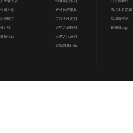
关于馨宁居
恒馨遮阳系列
北京体验馆
公司文化
户外休闲家具
海坨山谷花园
法律顾问
工程个性定制
深圳馨宁居
设计师
天空之城原创
德国Sinlege
形象代言
云梦之境系列
庭院附属产品