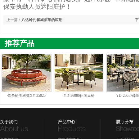
保安执勤人员遮阳庇护！
上一篇：
八达岭孔雀城凉亭的应用
下
推荐产品
铝条椅围树凳XY-25025
YD-26006休闲桌椅
YD-26057