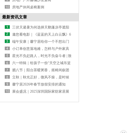
房地产户外藤编沙发桌椅
房地产休闲桌椅案例
最新资讯文章
三伏天避暑为何选择天鹅蓬凉亭遮阳
避暑
邀您看电影｜《蓝蓝的天上白云飘》6
月30日全国公映，馨宁居萨纳营地的
端午安康｜馨宁居给你一个不想出门
草原生活首登大银幕
的理由
小订单创意落地难，怎样与户外家具
源头工厂合作？
星光不负赶路人，时光不负奋斗者 | 致
2026届高考生
六一特辑｜给孩子一份“天空之城吊篮
礼物”
腊八节｜阳台茶暖粥香，摇椅闲叙团
圆
立秋｜秋光正好，微风不燥，是时候
给庭院换一套“秋装”了
馨宁居2026年春节放假安排的通知
展会盛况｜2025深圳国际家纺家居展
馨宁居双馆齐发